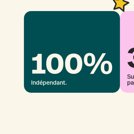
100%
Su
Indépendant.
pa