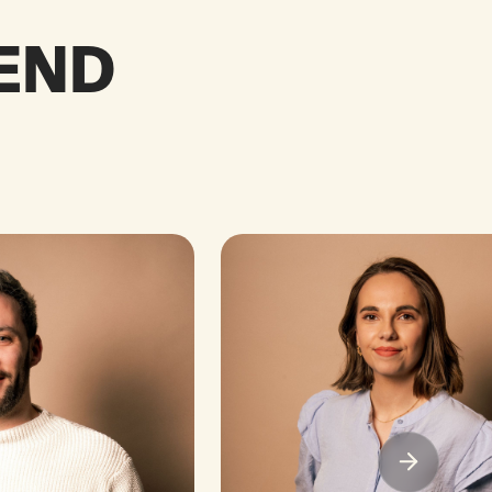
REND
E