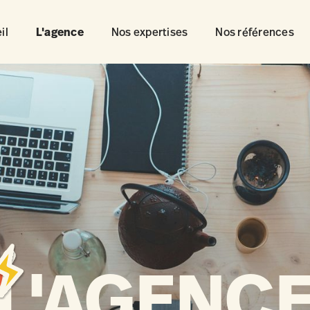
il
L'agence
Nos expertises
Nos références
L'AGENC