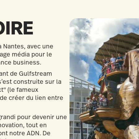
OIRE
à Nantes, avec une
sage média pour le
ance business.
ant de Gulfstream
est construite sur la
t" (le fameux
de créer du lien entre
randi pour devenir une
novation, tout en
 font notre ADN. De