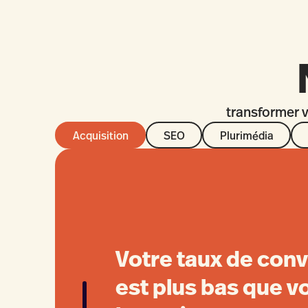
transformer 
Acquisition
SEO
Plurimédia
Votre taux de con
est plus bas que v