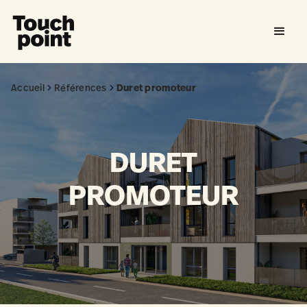
Accueil
Références
Duret promoteur
DURET
PROMOTEUR