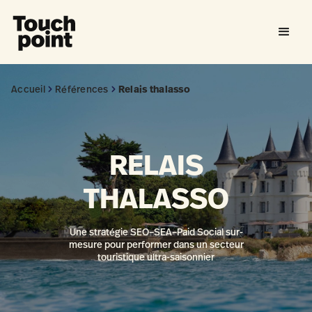
Accueil
Références
Relais thalasso
RELAIS
THALASSO
Une stratégie SEO–SEA–Paid Social sur-
mesure pour performer dans un secteur
touristique ultra-saisonnier