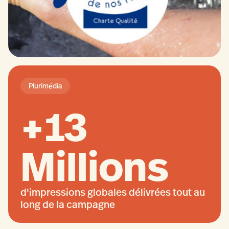
Plurimédia
+13
Millions
d'impressions globales délivrées tout au
long de la campagne